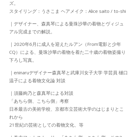
ズ。
スタイリング：うさこま ヘアメイク：Alice saito / to-shi
｜デザイナー、森真琴による曼珠沙華の着物とヴィジュ
アル完成までの解説。
｜2020年6月に成人を迎えたルアン（From電影と少年
CQ）による、曼珠沙華の着物を着た二十歳の着物姿撮り
下ろし写真。
｜eninaruデザイナー森真琴と武庫川女子大学 学芸員 樋口
温子による着物文化論 対談
｜須藤絢乃と森真琴による対談
「あちら側、こちら側」考察
日本最古の美術学校、京都市立芸術大学のはじまりとこ
れから
21世紀の芸術としての着物文化、等