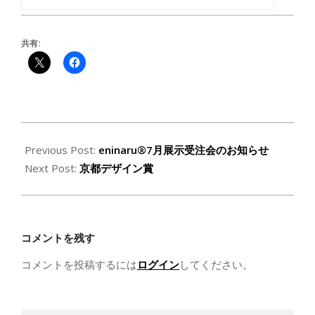
共有:
2020-
06-
Previous Post:
eninaru®7月展示受注会のお知らせ
30
Next Post:
京都デザイン賞
コメントを残す
コメントを投稿するには
ログイン
してください。