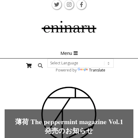
Skip
to
content
Primary
Menu
Navigation
Search
Menu
Powered by
Translate
薄荷 The peppermint magazine Vol.1
発売のお知らせ