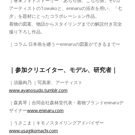
｜巻末フォトストーリー「あちら側、こちら側」その2
アーティストのTowakoと、eninaruの浴衣を用い、「七
夕」を題材にとったコラボレーション作品。
着物の図案、物語からスタイリングまでの解説付き完全
撮り下ろし作品。
｜コラム 日本画を纏うーeninaruの図案ができるまでー
｜参加クリエイター、モデル、研究者｜
｜須藤絢乃 ｜写真家、アーティスト
www.ayanosudo.tumblr.com
｜森真琴｜合同会社森林堂代表・着物ブランドeninaruデ
ザイナー
www.eninaru.com
｜うさこま｜キモノスタイリングアドバイザー
www.usagikomachi.com