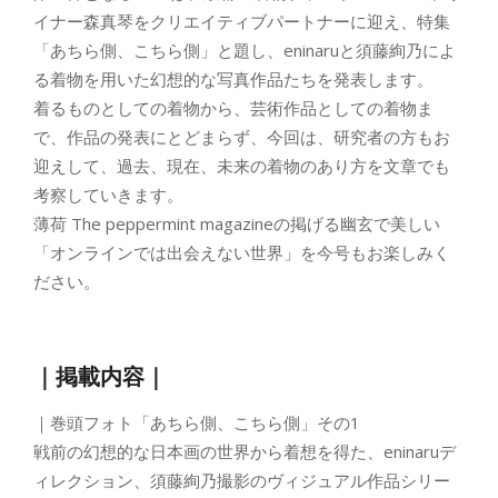
イナー森真琴をクリエイティブパートナーに迎え、特集
「あちら側、こちら側」と題し、eninaruと須藤絢乃によ
る着物を用いた幻想的な写真作品たちを発表します。
着るものとしての着物から、芸術作品としての着物ま
で、作品の発表にとどまらず、今回は、研究者の方もお
迎えして、過去、現在、未来の着物のあり方を文章でも
考察していきます。
薄荷 The peppermint magazineの掲げる幽玄で美しい
「オンラインでは出会えない世界」を今号もお楽しみく
ださい。
｜掲載内容｜
｜巻頭フォト「あちら側、こちら側」その1
戦前の幻想的な日本画の世界から着想を得た、eninaruデ
ィレクション、須藤絢乃撮影のヴィジュアル作品シリー