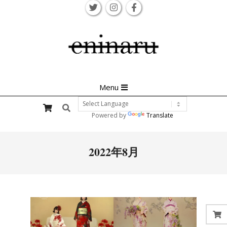
Skip
to
content
Primary
Menu
Navigation
Search
Menu
Powered by
Translate
2022年8月