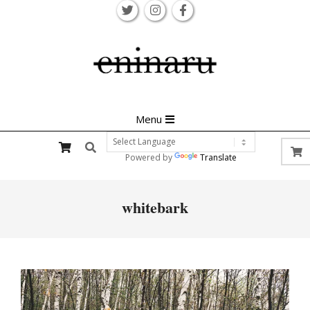
Skip
to
content
Primary
Menu
Navigation
Search
Menu
Powered by
Translate
whitebark