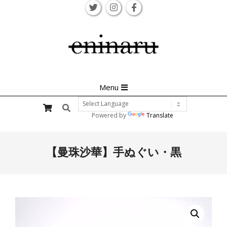
Skip
to
content
Primary
Menu
Navigation
Search
Menu
Powered by
Translate
【曼珠沙華】手ぬぐい・黒