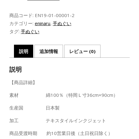
沙
華】
商品コード:
EN19-01-00001-2
手
ぬ
カテゴリー:
eninaru
,
手ぬぐい
ぐ
タグ:
手ぬぐい
い・
黒
個
説明
追加情報
レビュー (0)
説明
【商品詳細】
素材 綿100％（特岡Ｌ寸36cm×90cm）
生産国 日本製
加工 テキスタイルインクジェット
商品受渡時期 約10営業日後（土日祝日除く）