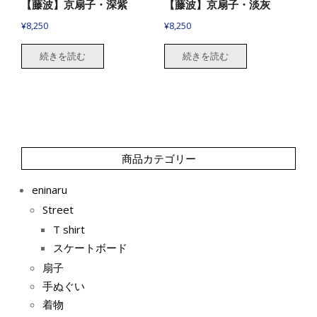
【藤波】京扇子・深紫
【藤波】京扇子・淡灰
¥
8,250
¥
8,250
続きを読む
続きを読む
商品カテゴリー
eninaru
Street
T shirt
スケートボード
扇子
手ぬぐい
着物