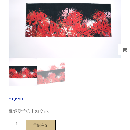
¥
1,650
曼珠沙華の手ぬぐい。
【曼
予約注文
珠