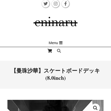
Skip
to
content
Primary
Menu
Navigation
Search
Menu
【曼珠沙華】スケートボードデッキ
(8.0inch)