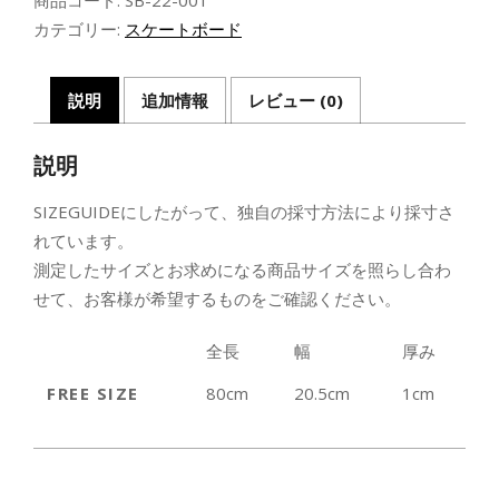
ス
ケ
カテゴリー:
スケートボード
ー
ト
ボ
説明
追加情報
レビュー (0)
ー
ド
説明
デ
ッ
SIZEGUIDEにしたがって、独自の採寸方法により採寸さ
キ
(8.0inch)
れています。
個
測定したサイズとお求めになる商品サイズを照らし合わ
せて、お客様が希望するものをご確認ください。
全長
幅
厚み
FREE SIZE
80cm
20.5cm
1cm