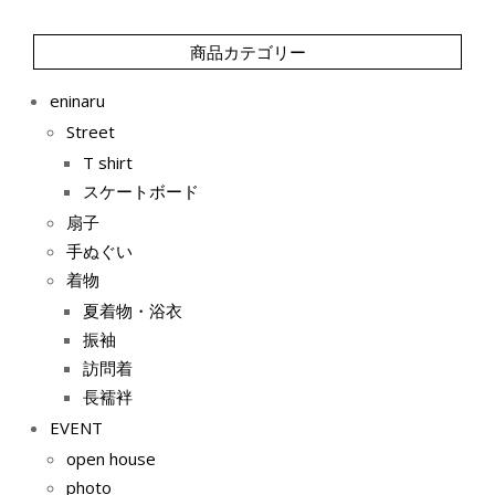
商品カテゴリー
eninaru
Street
T shirt
スケートボード
扇子
手ぬぐい
着物
夏着物・浴衣
振袖
訪問着
長襦袢
EVENT
open house
photo