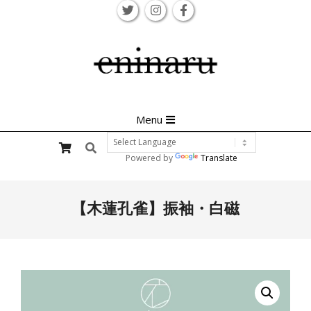
Skip
to
content
Primary
Menu
Navigation
Search
Menu
Powered by
Translate
【木蓮孔雀】振袖・白磁