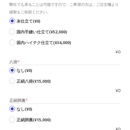
弊社でも承ることは可能ですので、ご希望の方は、ご注文欄より
縫製をご依頼ください。
未仕立て
(¥0)
国内手縫い仕立て
(¥52,000)
国内ハイテク仕立て
(¥34,000)
¥
0
(required)
八掛
*
なし
(¥0)
正絹八掛
(¥15,000)
¥
0
(required)
正絹胴裏
*
なし
(¥0)
正絹胴裏
(¥15,000)
¥
0