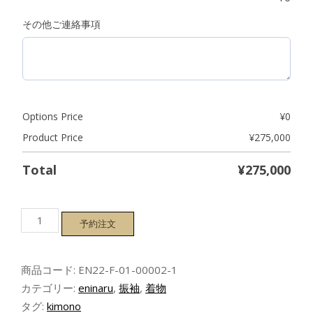
その他ご連絡事項
Options Price
¥
0
Product Price
¥
275,000
Total
¥
275,000
【木
予約注文
蓮
孔
雀】
商品コード:
EN22-F-01-00002-1
振
袖・
カテゴリー:
eninaru
,
振袖
,
着物
白
タグ:
kimono