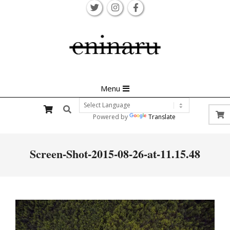
Skip
to
content
Primary
Menu
Navigation
Search
Menu
Powered by
Translate
Screen-Shot-2015-08-26-at-11.15.48