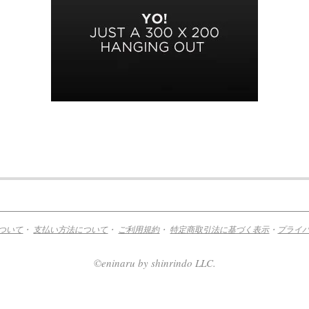
ついて
・
支払い方法について
・
ご利用規約
・
特定商取引法に基づく表示
・
プライ
©eninaru by shinrindo LLC.