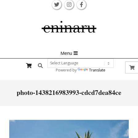
Skip
to
content
Primary
Menu
Navigation
Search
Menu
Powered by
Translate
photo-1438216983993-cdcd7dea84ce