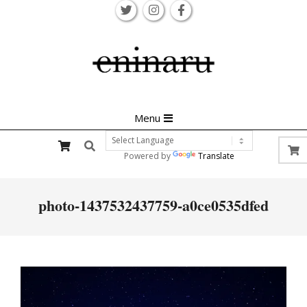
Skip
to
content
Primary
Menu
Navigation
Search
Menu
Powered by
Translate
photo-1437532437759-a0ce0535dfed