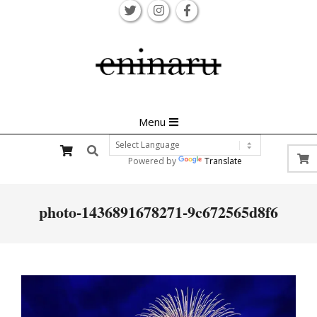
Skip
to
content
Primary
Menu
Navigation
Search
Menu
Powered by
Translate
photo-1436891678271-9c672565d8f6