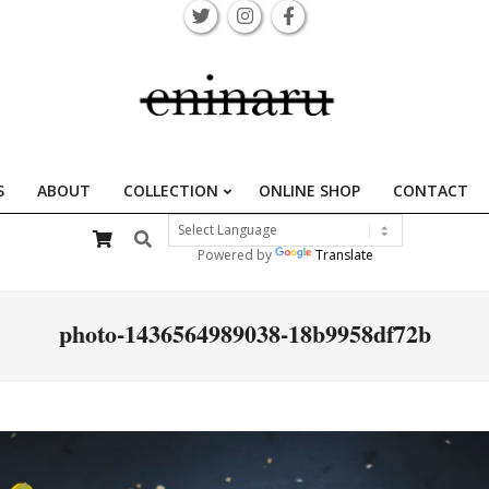
S
ABOUT
COLLECTION
ONLINE SHOP
CONTACT
Primary
Search
Navigation
Powered by
Translate
Menu
photo-1436564989038-18b9958df72b