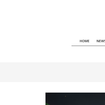
Skip
to
content
HOME
NEW