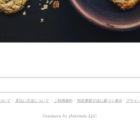
ついて
・
支払い方法について
・
ご利用規約
・
特定商取引法に基づく表示
・
プライ
©eninaru by shinrindo LLC.