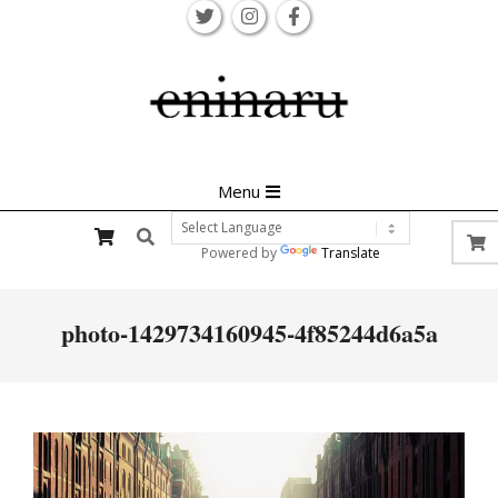
Skip
to
content
Primary
Menu
Navigation
Search
Menu
Powered by
Translate
photo-1429734160945-4f85244d6a5a