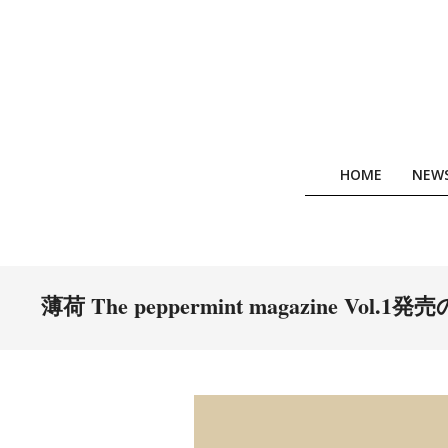
Skip
to
content
HOME
NEW
薄荷 The peppermint magazine Vol.