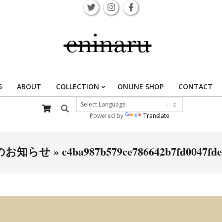
S
ABOUT
COLLECTION
ONLINE SHOP
CONTACT
Primary
Search
Navigation
Powered by
Translate
Menu
1発売のお知らせ »
c4ba987b579ce786642b7fd0047fd