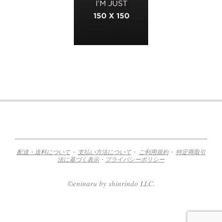
2013-
03-
14
配送・送料について
・
支払い方法について
・
ご利用規約
・
特定商取引
法に基づく表示
・
プライバシーポリシー
©eninaru by shinrindo LLC.