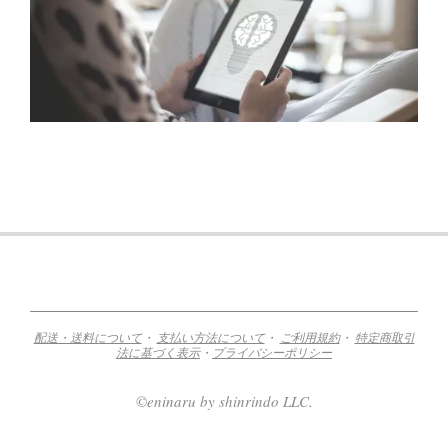
2019-
08-
18
配送・送料について
・
支払い方法について
・
ご利用規約
・
特定商取引
法に基づく表示
・
プライバシーポリシー
©eninaru by shinrindo LLC.