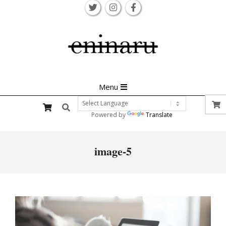
Skip
to
content
Primary
Menu
Navigation
Search
Menu
Powered by
Translate
image-5