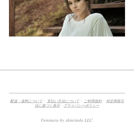
2019-
03-
31
配送・送料について
・
支払い方法について
・
ご利用規約
・
特定商取引
法に基づく表示
・
プライバシーポリシー
©eninaru by shinrindo LLC.