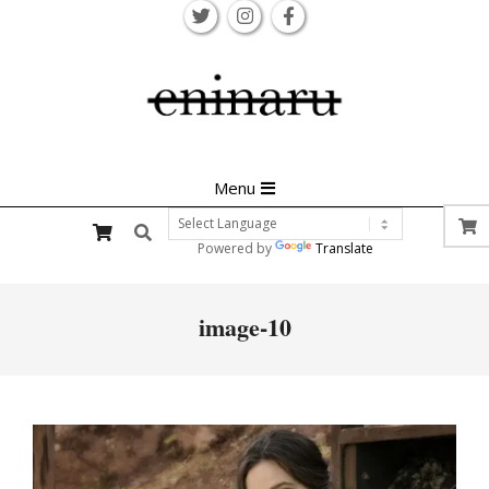
Skip
to
content
Primary
Menu
Navigation
Search
Menu
Powered by
Translate
image-10