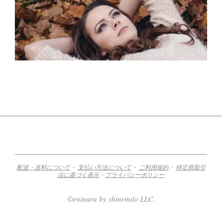
2019-
03-
31
配送・送料について
・
支払い方法について
・
ご利用規約
・
特定商取引
法に基づく表示
・
プライバシーポリシー
©eninaru by shinrindo LLC.