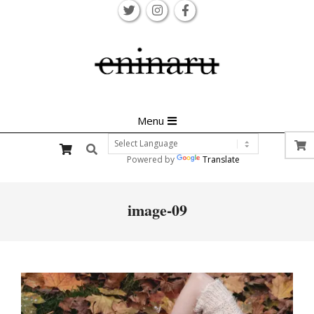
Skip
to
content
Primary
Menu
Navigation
Search
Menu
Powered by
Translate
image-09