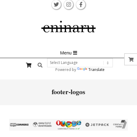
Skip
to
content
Primary
Menu
Navigation
Search
Menu
Powered by
Translate
footer-logos