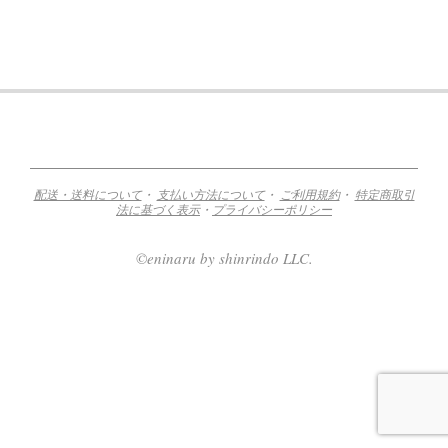
2018-
09-
18
配送・送料について
・
支払い方法について
・
ご利用規約
・
特定商取引
法に基づく表示
・
プライバシーポリシー
©eninaru by shinrindo LLC.