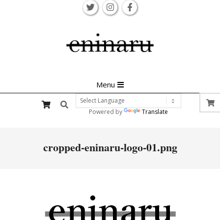
Skip
to
content
Primary
Menu
Navigation
Search
Menu
Powered by
Translate
cropped-eninaru-logo-01.png