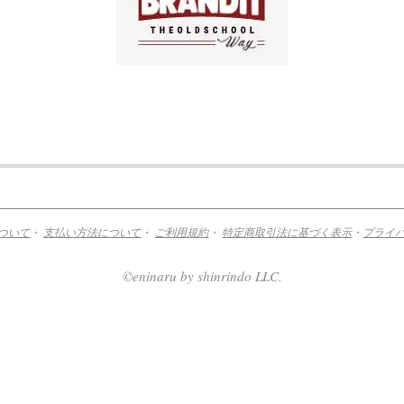
ついて
・
支払い方法について
・
ご利用規約
・
特定商取引法に基づく表示
・
プライ
©eninaru by shinrindo LLC.