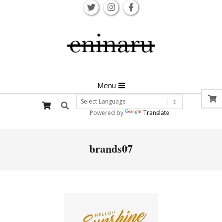
Skip
to
content
Primary
Menu
Navigation
Search
Menu
Powered by
Translate
brands07