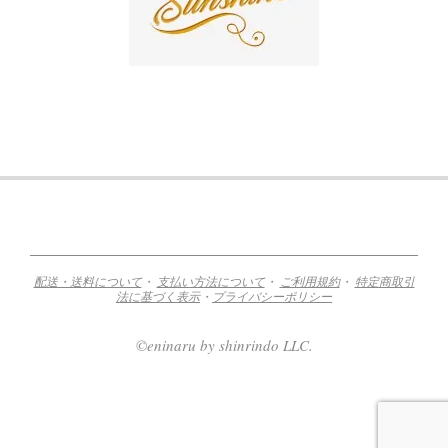
2018-
10-
08
配送・送料について
・
支払い方法について
・
ご利用規約
・
特定商取引
法に基づく表示
・
プライバシーポリシー
©eninaru by shinrindo LLC.