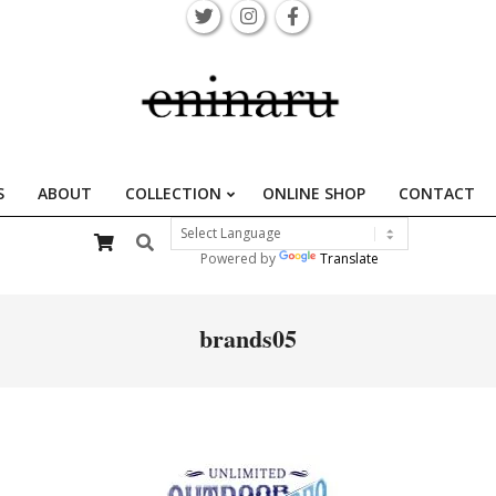
S
ABOUT
COLLECTION
ONLINE SHOP
CONTACT
Primary
Search
Navigation
Powered by
Translate
Menu
brands05