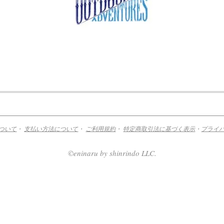
ついて
・
支払い方法について
・
ご利用規約
・
特定商取引法に基づく表示
・
プライ
©eninaru by shinrindo LLC.