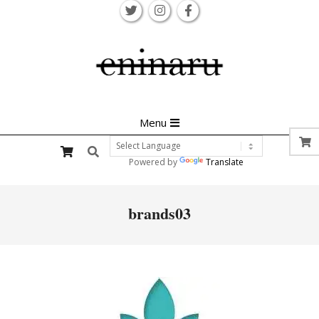
Skip
to
content
Primary
Menu
Navigation
Search
Menu
Powered by
Translate
brands03