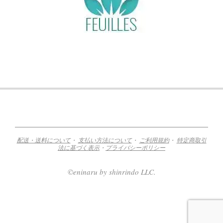
2018-
10-
08
配送・送料について
・
支払い方法について
・
ご利用規約
・
特定商取引
法に基づく表示
・
プライバシーポリシー
©eninaru by shinrindo LLC.