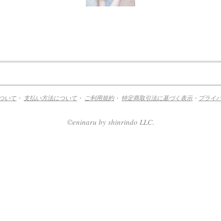
ついて
・
支払い方法について
・
ご利用規約
・
特定商取引法に基づく表示
・
プライ
©eninaru by shinrindo LLC.