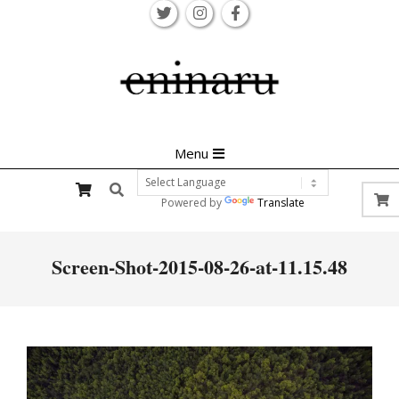
Skip
to
content
Primary
Menu
Navigation
Search
Menu
Powered by
Translate
Screen-Shot-2015-08-26-at-11.15.48